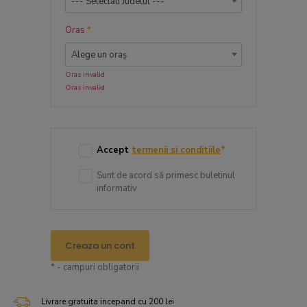
--- Selectati Judetul ---
Oras
*
Alege un oraș
Oras invalid
Oras invalid
Accept
termenii si conditiile
*
Sunt de acord să primesc buletinul
informativ
Creaza un cont
* - campuri obligatorii
Livrare gratuita incepand cu 200 lei