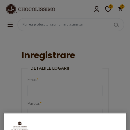
0
0
Inregistrare
DETALIILE LOGARII
Email
*
Parola:
*
Confirma parola:
*