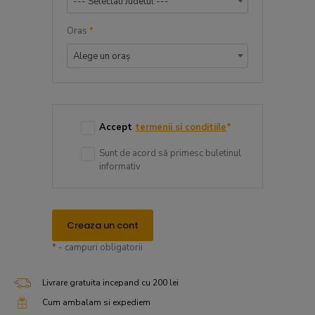
--- Selectati Judetul ---
Oras
*
Alege un oraș
Accept
termenii si conditiile
*
Sunt de acord să primesc buletinul
informativ
Creaza un cont
* - campuri obligatorii
Livrare gratuita incepand cu 200 lei
Cum ambalam si expediem