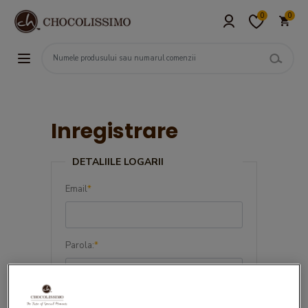
0
0
Inregistrare
DETALIILE LOGARII
Email
*
Parola:
*
Confirma parola:
*