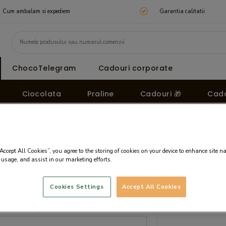
Cum ambalam si expediem
Garantia calitatii
ChocoTelegram
Cadouri corporate
Ciocolata
Praline
Cadouri 🎁
Cado
“Accept All Cookies”, you agree to the storing of cookies on your device to enhance site n
 usage, and assist in our marketing efforts.
Cookies Settings
Accept All Cookies