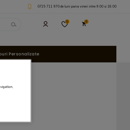
0725 711 970 de luni pana vineri intre 9:00 si 18:00
0
0
uri Personalizate
avigation,