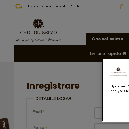
Livrare gratuita incepand cu 200 lei
Chocolissimo
Livrare rapida 🚚
Inregistrare
By clicking 
analyze site
DETALIILE LOGARII
Email
*
Parola:
*