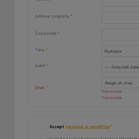
Adresa completa
*
Cod postal
*
Tara
*
Romania
Judet
*
--- Selectati Jude
Alege un oraș
Oras
*
Oras invalid
Oras invalid
Accept
termenii si conditiile
*