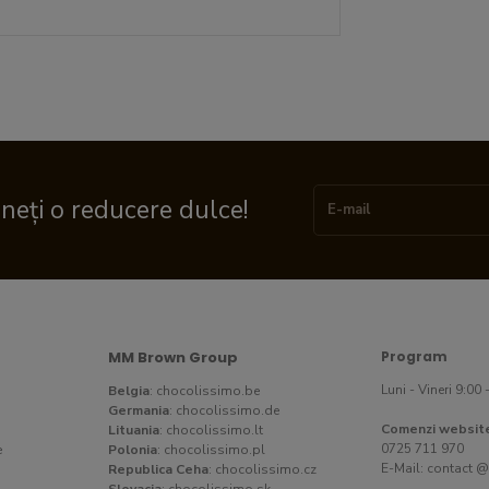
ineți o reducere dulce!
MM Brown Group
Program
Luni - Vineri 9:00 
Belgia
:
chocolissimo.be
Germania
:
chocolissimo.de
Comenzi websit
Lituania
:
chocolissimo.lt
0725 711 970
e
Polonia
:
chocolissimo.pl
E-Mail:
contact @
Republica Ceha
:
chocolissimo.cz