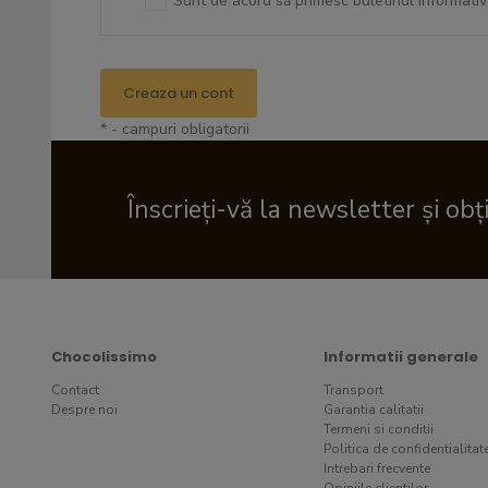
Sunt de acord să primesc buletinul informativ
Creaza un cont
* - campuri obligatorii
Înscrieți-vă la newsletter și obț
Chocolissimo
Informatii generale
Contact
Transport
Despre noi
Garantia calitatii
Termeni si conditii
Politica de confidentialitat
Intrebari frecvente