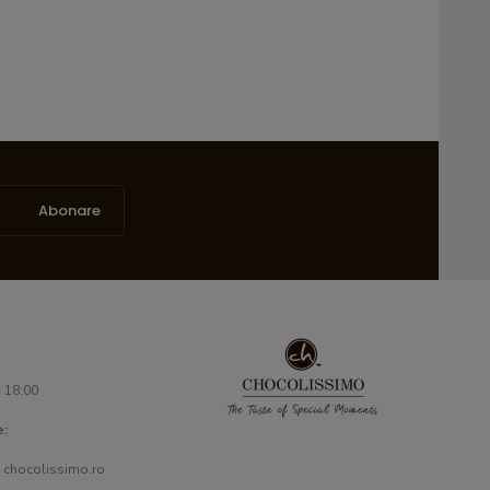
Abonare
- 18:00
e:
 chocolissimo.ro