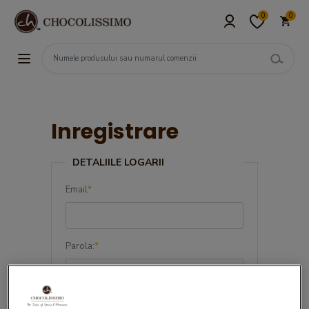
0
0
Inregistrare
DETALIILE LOGARII
Email
*
Parola:
*
Confirma parola:
*