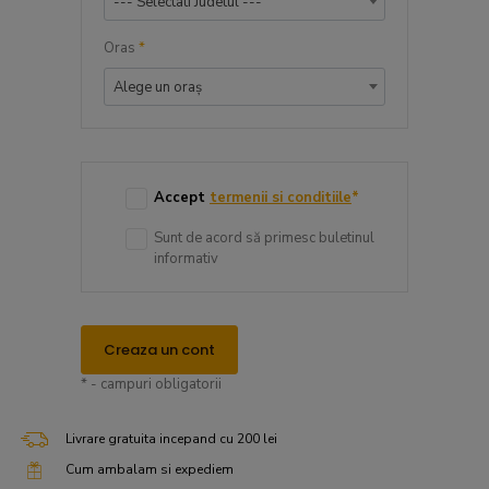
--- Selectati Judetul ---
Oras
*
Alege un oraș
Accept
termenii si conditiile
*
Sunt de acord să primesc buletinul
informativ
Creaza un cont
* - campuri obligatorii
Livrare gratuita incepand cu 200 lei
Cum ambalam si expediem