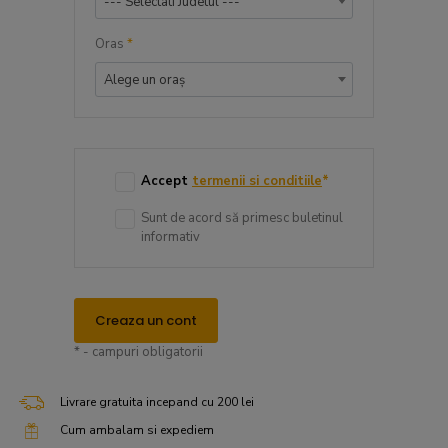
--- Selectati Judetul ---
Oras
*
Alege un oraș
Accept
termenii si conditiile
*
Sunt de acord să primesc buletinul
informativ
Creaza un cont
* - campuri obligatorii
Livrare gratuita incepand cu 200 lei
Cum ambalam si expediem