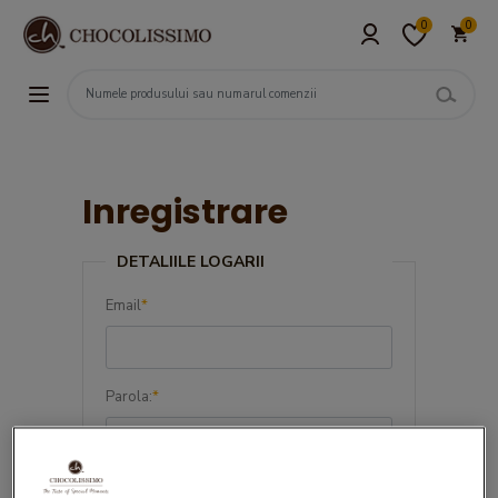
0
0
Inregistrare
DETALIILE LOGARII
Email
*
Parola:
*
Confirma parola:
*