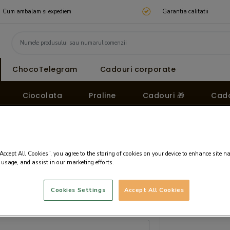
Cum ambalam si expediem
Garantia calitatii
ChocoTelegram
Cadouri corporate
Ciocolata
Praline
Cadouri 🎁
Cado
“Accept All Cookies”, you agree to the storing of cookies on your device to enhance site n
 usage, and assist in our marketing efforts.
Cookies Settings
Accept All Cookies