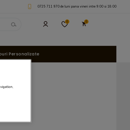
0725 711 970 de luni pana vineri intre 9:00 si 18:00
0
0
uri Personalizate
avigation,