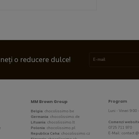
ineți o reducere dulce!
MM Brown Group
Program
Luni - Vineri 9:00 
Belgia
:
chocolissimo.be
Germania
:
chocolissimo.de
Comenzi websit
Lituania
:
chocolissimo.lt
0725 711 970
e
Polonia
:
chocolissimo.pl
E-Mail:
contact @
Republica Ceha
:
chocolissimo.cz