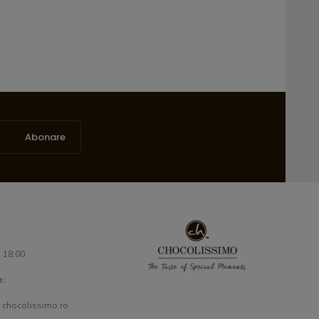
Abonare
- 18:00
e:
 chocolissimo.ro