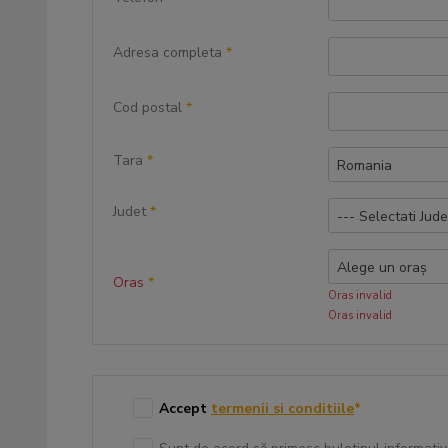
Adresa completa
*
Cod postal
*
Tara
*
Romania
Judet
*
--- Selectati Jude
Alege un oraș
Oras
*
Oras invalid
Oras invalid
Accept
termenii si conditiile
*