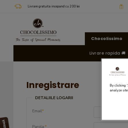
Livrare gratuita incepand cu 200 lei
Chocolissimo
Livrare rapida 🚚
Inregistrare
By clicking 
analyze site
DETALIILE LOGARII
Email
*
Parola:
*