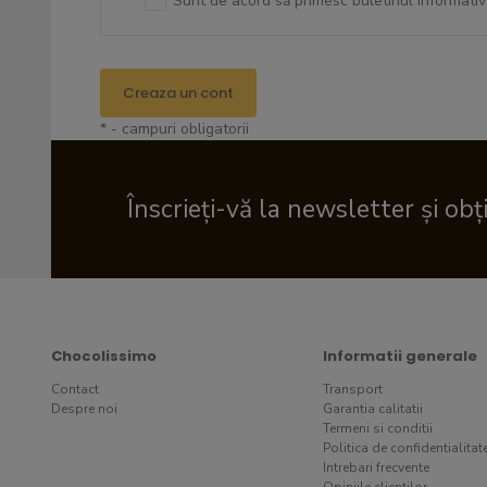
Sunt de acord să primesc buletinul informativ
Creaza un cont
* - campuri obligatorii
Înscrieți-vă la newsletter și obț
Chocolissimo
Informatii generale
Contact
Transport
Despre noi
Garantia calitatii
Termeni si conditii
Politica de confidentialitat
Intrebari frecvente