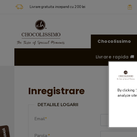
Livrare gratuita incepand cu 200 lei
Chocolissimo
Livrare rapida 🚚
Inregistrare
By clicking 
analyze site
DETALIILE LOGARII
Email
*
Parola:
*