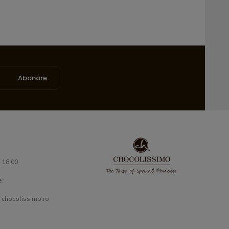
Abonare
- 18:00
e:
 chocolissimo.ro