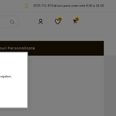
0725 711 970 de luni pana vineri intre 9:00 si 18:00
0
0
uri Personalizate
avigation,