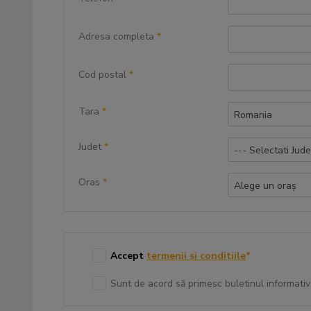
Adresa completa
*
Cod postal
*
Tara
*
Romania
Judet
*
--- Selectati Jude
Oras
*
Alege un oraș
Accept
termenii si conditiile
*
Sunt de acord să primesc buletinul informativ