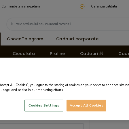
Cum ambalam si expediem
Garantia calitatii
ChocoTelegram
Cadouri corporate
Ciocolata
Praline
Cadouri 🎁
Cado
“Accept All Cookies”, you agree to the storing of cookies on your device to enhance site n
 usage, and assist in our marketing efforts.
Cookies Settings
Accept All Cookies