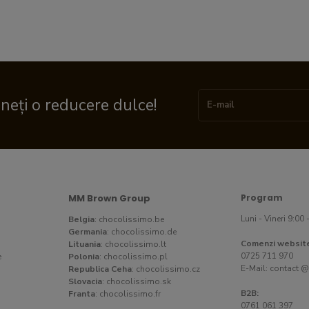
ineți o reducere dulce!
MM Brown Group
Program
Luni - Vineri 9:00 
Belgia
:
chocolissimo.be
Germania
:
chocolissimo.de
Comenzi websit
Lituania
:
chocolissimo.lt
0725 711 970
e
Polonia
:
chocolissimo.pl
E-Mail:
contact @
Republica Ceha
:
chocolissimo.cz
Slovacia
:
chocolissimo.sk
B2B:
Franta
:
chocolissimo.fr
0761 061 397