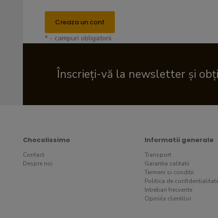
Creaza un cont
* - campuri obligatorii
Înscrieți-vă la newsletter și obț
Chocolissimo
Informatii generale
Contact
Transport
Despre noi
Garantia calitatii
Termeni si conditii
Politica de confidentialitat
Intrebari frecvente
Opiniile clientilor