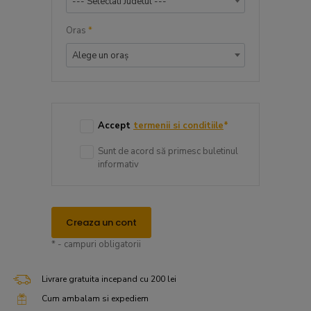
--- Selectati Judetul ---
Oras
*
Alege un oraș
Accept
termenii si conditiile
*
Sunt de acord să primesc buletinul
informativ
Creaza un cont
* - campuri obligatorii
Livrare gratuita incepand cu 200 lei
Cum ambalam si expediem