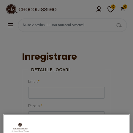
0
0
Inregistrare
DETALIILE LOGARII
Email
*
Parola:
*
Confirma parola:
*