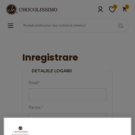
0
0
Inregistrare
DETALIILE LOGARII
Email
*
Parola:
*
Confirma parola:
*