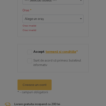
--- Selectati Judetul ---
Oras
*
Alege un oraș
Oras invalid
Oras invalid
Accept
termenii si conditiile
*
Sunt de acord să primesc buletinul
informativ
Creaza un cont
* - campuri obligatorii
Livrare gratuita incepand cu 200 lei