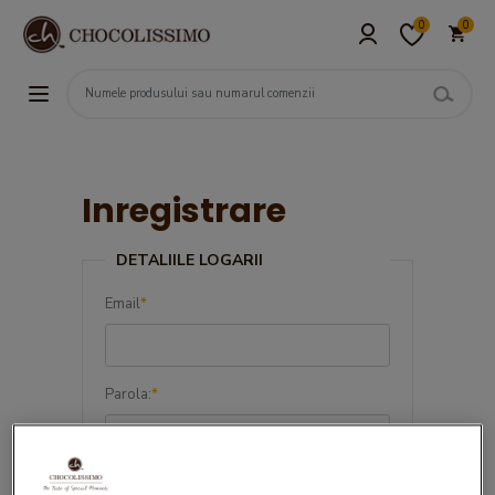
0
0
Inregistrare
DETALIILE LOGARII
Email
*
Parola:
*
Confirma parola:
*