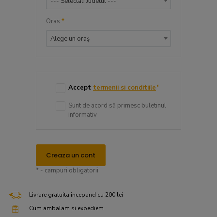
--- Selectati Judetul ---
Oras
*
Alege un oraș
Accept
termenii si conditiile
*
Sunt de acord să primesc buletinul
informativ
Creaza un cont
* - campuri obligatorii
Livrare gratuita incepand cu 200 lei
Cum ambalam si expediem