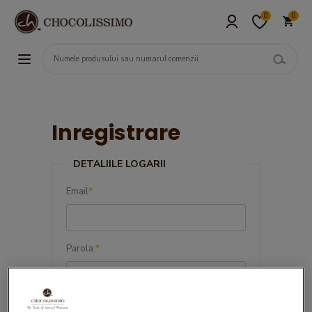
0
0
Inregistrare
DETALIILE LOGARII
Email
*
Parola:
*
Confirma parola:
*