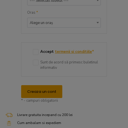
--- Selectati Judetul ---
Oras
*
Alege un oraș
Accept
termenii si conditiile
*
Sunt de acord să primesc buletinul
informativ
Creaza un cont
* - campuri obligatorii
Livrare gratuita incepand cu 200 lei
Cum ambalam si expediem