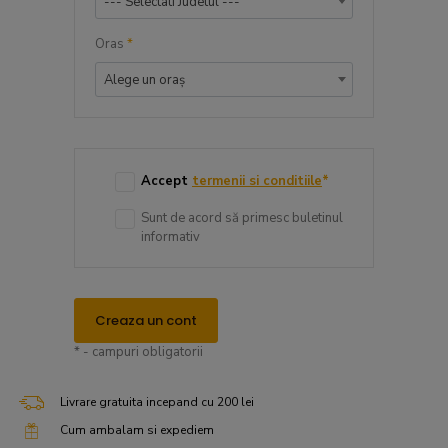
--- Selectati Judetul ---
Oras
*
Alege un oraș
Accept
termenii si conditiile
*
Sunt de acord să primesc buletinul
informativ
Creaza un cont
* - campuri obligatorii
Livrare gratuita incepand cu 200 lei
Cum ambalam si expediem