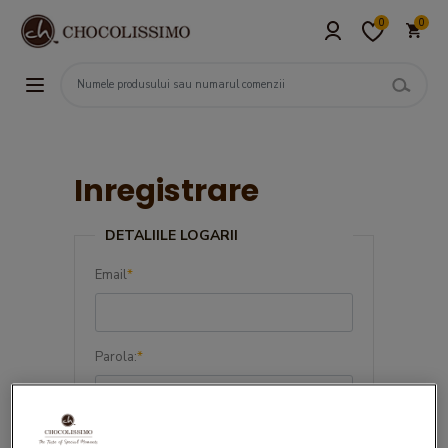
0
0
Inregistrare
DETALIILE LOGARII
Email
*
Parola:
*
Confirma parola:
*