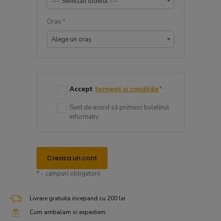
--- Selectati Judetul ---
Oras
*
Alege un oraș
Accept
termenii si conditiile
*
Sunt de acord să primesc buletinul
informativ
Creaza un cont
* - campuri obligatorii
Livrare gratuita incepand cu 200 lei
Cum ambalam si expediem