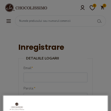
0
0
Inregistrare
DETALIILE LOGARII
Email
*
Parola:
*
Confirma parola:
*