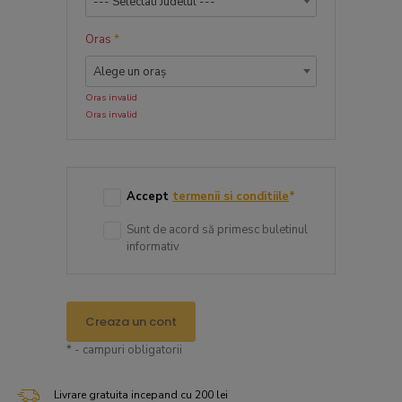
--- Selectati Judetul ---
Oras
*
Alege un oraș
Oras invalid
Oras invalid
Accept
termenii si conditiile
*
Sunt de acord să primesc buletinul
informativ
Creaza un cont
* - campuri obligatorii
Livrare gratuita incepand cu 200 lei