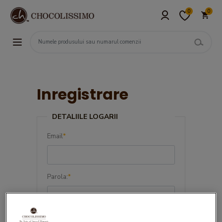
0
0
Inregistrare
DETALIILE LOGARII
Email
*
Parola:
*
Confirma parola:
*