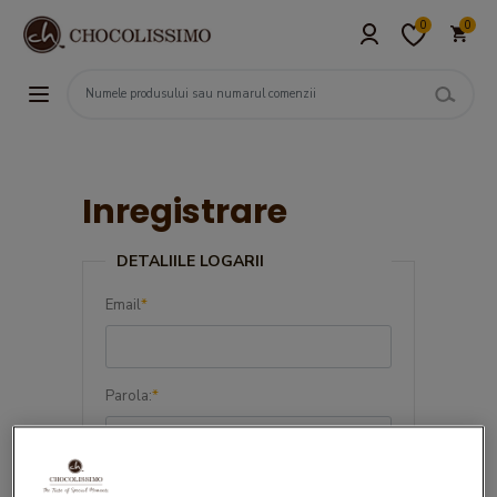
0
0
Inregistrare
DETALIILE LOGARII
Email
*
Parola:
*
Confirma parola:
*