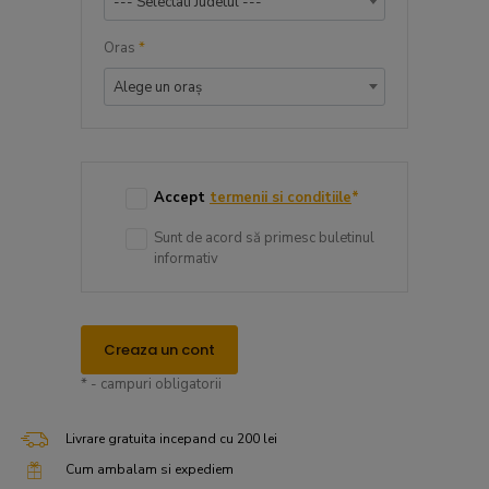
--- Selectati Judetul ---
Oras
*
Alege un oraș
Accept
termenii si conditiile
*
Sunt de acord să primesc buletinul
informativ
Creaza un cont
* - campuri obligatorii
Livrare gratuita incepand cu 200 lei
Cum ambalam si expediem