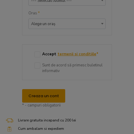
--- Selectati Judetul ---
Oras
*
Alege un oraș
Accept
termenii si conditiile
*
Sunt de acord să primesc buletinul
informativ
Creaza un cont
* - campuri obligatorii
Livrare gratuita incepand cu 200 lei
Cum ambalam si expediem