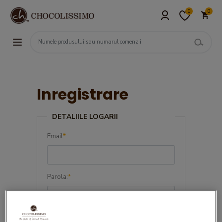
0
0
Inregistrare
DETALIILE LOGARII
Email
*
Parola:
*
Confirma parola:
*