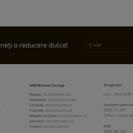
ineți o reducere dulce!
MM Brown Group
Program
Luni - Vineri 9:00 
Belgia
:
chocolissimo.be
Germania
:
chocolissimo.de
Comenzi websit
Lituania
:
chocolissimo.lt
0725 711 970
e
Polonia
:
chocolissimo.pl
E-Mail:
contact @
Republica Ceha
:
chocolissimo.cz
Slovacia
:
chocolissimo.sk
B2B:
Franta
:
chocolissimo.fr
0761 061 397