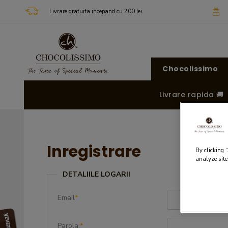
Livrare gratuita incepand cu 200 lei
Chocolissimo
Livrare rapida 🚚
Inregistrare
By clicking 
analyze site
DETALIILE LOGARII
Email
*
Parola:
*