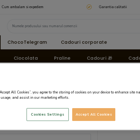
Cum ambalam si expediem
Garantia calitatii
ChocoTelegram
Cadouri corporate
Ciocolata
Praline
Cadouri 🎁
Cado
“Accept All Cookies”, you agree to the storing of cookies on your device to enhance site n
 usage, and assist in our marketing efforts.
Cookies Settings
Accept All Cookies