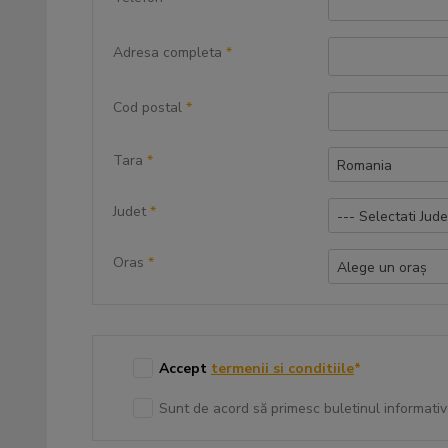
Adresa completa
*
Cod postal
*
Tara
*
Romania
Judet
*
--- Selectati Jude
Oras
*
Alege un oraș
Accept
termenii si conditiile
*
Sunt de acord să primesc buletinul informativ