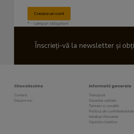
Creaza un cont
* - campuri obligatorii
Înscrieți-vă la newsletter și obț
Chocolissimo
Informatii generale
Contact
Transport
Despre noi
Garantia calitatii
Termeni si conditii
Politica de confidentialitat
Intrebari frecvente
Opiniile clientilor