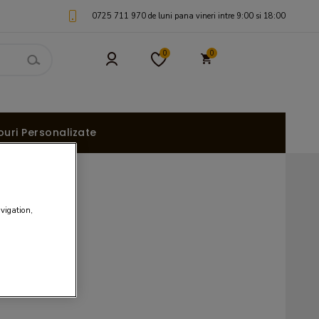
0725 711 970 de luni pana vineri intre 9:00 si 18:00
0
0
uri Personalizate
avigation,