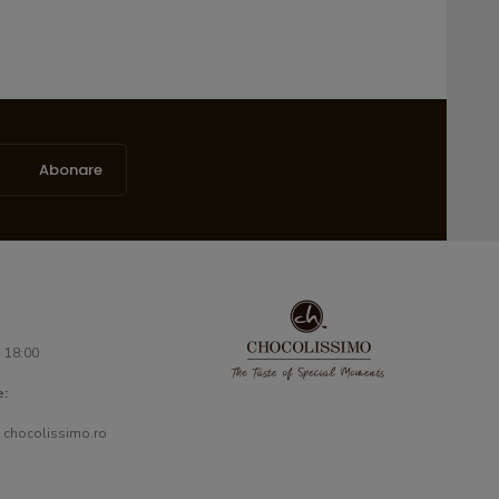
Abonare
- 18:00
e:
 chocolissimo.ro