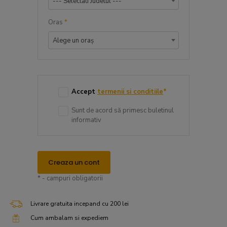
--- Selectati Judetul ---
Oras
*
Alege un oraș
Accept
termenii si conditiile
*
Sunt de acord să primesc buletinul
informativ
Creaza un cont
* - campuri obligatorii
Livrare gratuita incepand cu 200 lei
Cum ambalam si expediem