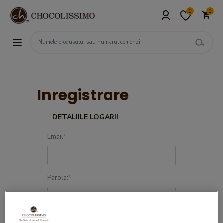
0
0
Inregistrare
DETALIILE LOGARII
Email
*
Parola:
*
Confirma parola:
*