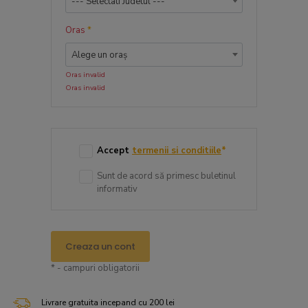
--- Selectati Judetul ---
Oras
*
Alege un oraș
Oras invalid
Oras invalid
Accept
termenii si conditiile
*
Sunt de acord să primesc buletinul
informativ
Creaza un cont
* - campuri obligatorii
Livrare gratuita incepand cu 200 lei