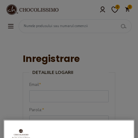
0
0
Inregistrare
DETALIILE LOGARII
Email
*
Parola:
*
Confirma parola:
*