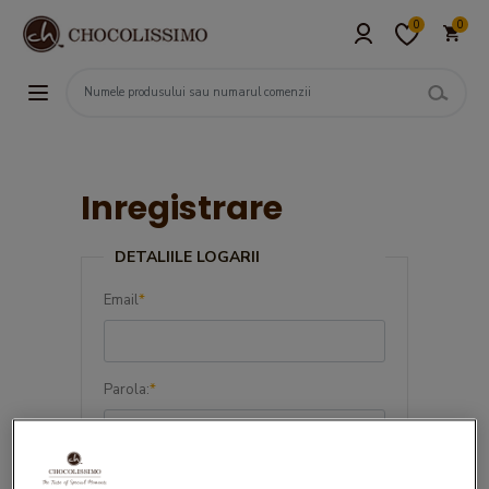
0
0
Inregistrare
DETALIILE LOGARII
Email
*
Parola:
*
Confirma parola:
*