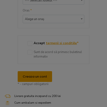
--- Selectati Judetul ---
Oras
*
Alege un oraș
Accept
termenii si conditiile
*
Sunt de acord să primesc buletinul
informativ
Creaza un cont
* - campuri obligatorii
Livrare gratuita incepand cu 200 lei
Cum ambalam si expediem