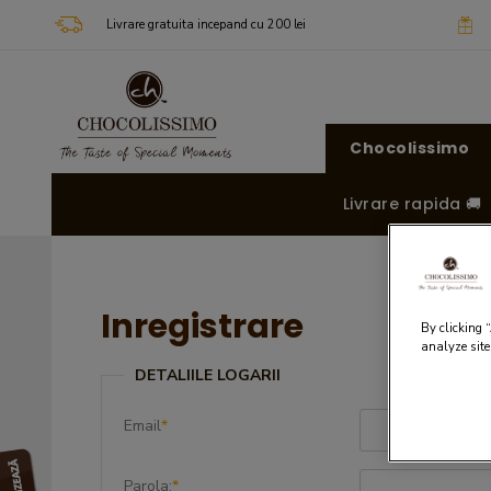
Livrare gratuita incepand cu 200 lei
Chocolissimo
Livrare rapida 🚚
Inregistrare
By clicking 
analyze site
DETALIILE LOGARII
Email
*
Parola:
*