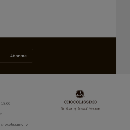
Abonare
- 18:00
e:
 chocolissimo.ro