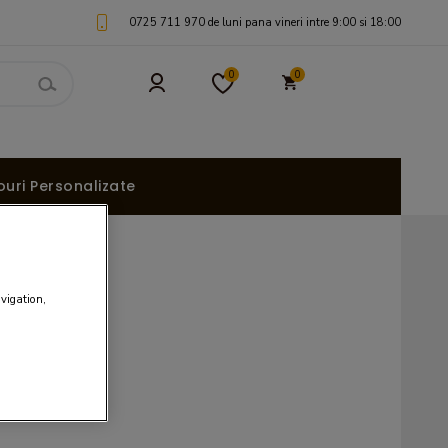
0725 711 970 de luni pana vineri intre 9:00 si 18:00
0
0
uri Personalizate
avigation,