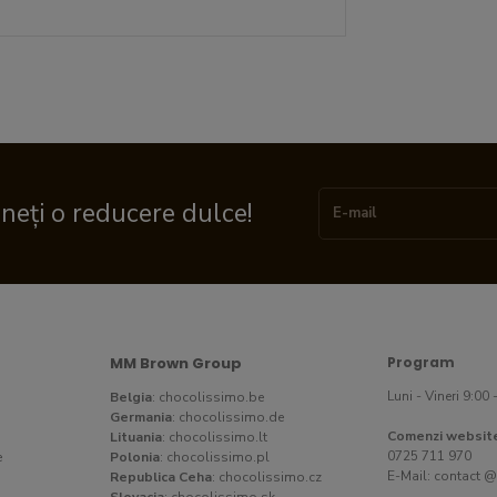
ineți o reducere dulce!
MM Brown Group
Program
Luni - Vineri 9:00 
Belgia
:
chocolissimo.be
Germania
:
chocolissimo.de
Comenzi websit
Lituania
:
chocolissimo.lt
0725 711 970
e
Polonia
:
chocolissimo.pl
E-Mail:
contact @
Republica Ceha
:
chocolissimo.cz