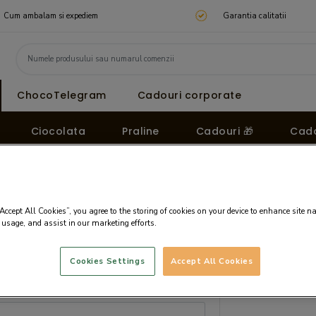
Cum ambalam si expediem
Garantia calitatii
ChocoTelegram
Cadouri corporate
Ciocolata
Praline
Cadouri 🎁
Cado
“Accept All Cookies”, you agree to the storing of cookies on your device to enhance site n
 usage, and assist in our marketing efforts.
Cookies Settings
Accept All Cookies