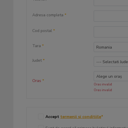
Adresa completa
*
Cod postal
*
Tara
*
Romania
Judet
*
--- Selectati Jude
Alege un oraș
Oras
*
Oras invalid
Oras invalid
Accept
termenii si conditiile
*