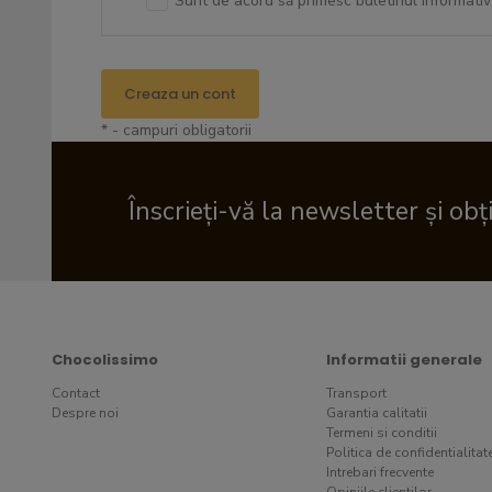
Sunt de acord să primesc buletinul informativ
Creaza un cont
* - campuri obligatorii
Înscrieți-vă la newsletter și obț
Chocolissimo
Informatii generale
Contact
Transport
Despre noi
Garantia calitatii
Termeni si conditii
Politica de confidentialitat
Intrebari frecvente