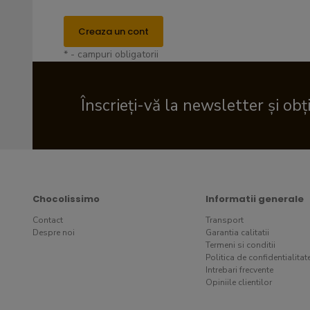
Creaza un cont
* - campuri obligatorii
Înscrieți-vă la newsletter și obț
Chocolissimo
Informatii generale
Contact
Transport
Despre noi
Garantia calitatii
Termeni si conditii
Politica de confidentialitat
Intrebari frecvente
Opiniile clientilor