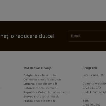
ineți o reducere dulce!
MM Brown Group
Program
Luni - Vineri 9:00 
Belgia
:
chocolissimo.be
Germania
:
chocolissimo.de
Comenzi websit
Lituania
:
chocolissimo.lt
0725 711 970
e
Polonia
:
chocolissimo.pl
E-Mail:
contact @
Republica Ceha
:
chocolissimo.cz
Slovacia
:
chocolissimo.sk
B2B:
Franta
:
chocolissimo.fr
0761 061 397