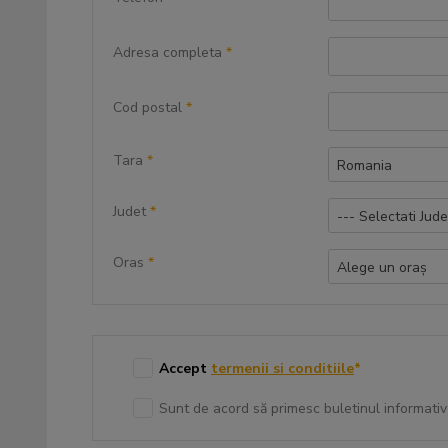
Adresa completa
*
Cod postal
*
Tara
*
Romania
Judet
*
--- Selectati Jude
Oras
*
Alege un oraș
Accept
termenii si conditiile
*
Sunt de acord să primesc buletinul informativ