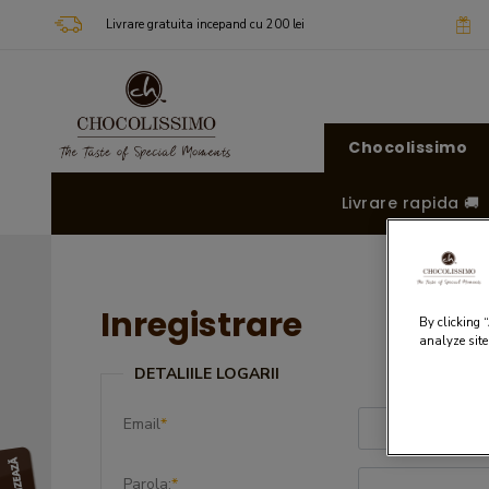
Livrare gratuita incepand cu 200 lei
Chocolissimo
Livrare rapida 🚚
Inregistrare
By clicking 
analyze site
DETALIILE LOGARII
Email
*
Parola:
*