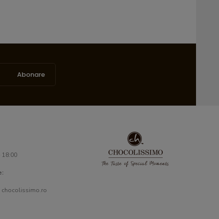
Abonare
- 18:00
e:
 chocolissimo.ro