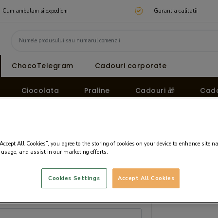
Cum ambalam si expediem
Garantia calitatii
ChocoTelegram
Cadouri corporate
Ciocolata
Praline
Cadouri 🎁
Cado
“Accept All Cookies”, you agree to the storing of cookies on your device to enhance site n
 usage, and assist in our marketing efforts.
Cookies Settings
Accept All Cookies