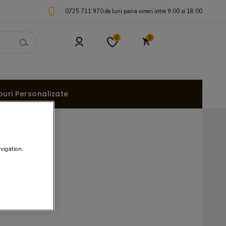
0725 711 970 de luni pana vineri intre 9:00 si 18:00
0
0
uri Personalizate
avigation,