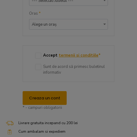
--- Selectati Judetul ---
Oras
*
Alege un oraș
Accept
termenii si conditiile
*
Sunt de acord să primesc buletinul
informativ
Creaza un cont
* - campuri obligatorii
Livrare gratuita incepand cu 200 lei
Cum ambalam si expediem