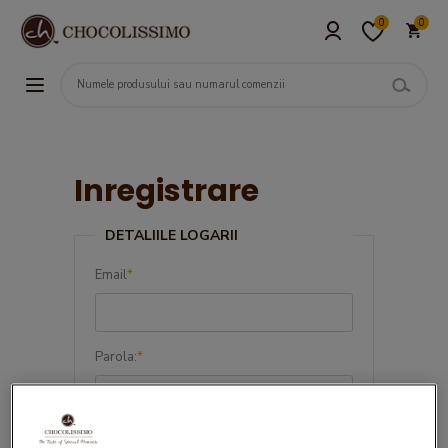
0
0
Inregistrare
DETALIILE LOGARII
Email
*
Parola:
*
Confirma parola:
*