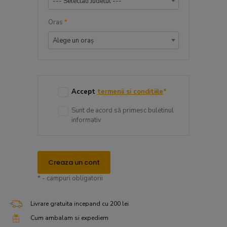
--- Selectati Judetul ---
Oras
*
Alege un oraș
Accept
termenii si conditiile
*
Sunt de acord să primesc buletinul
informativ
Creaza un cont
* - campuri obligatorii
Livrare gratuita incepand cu 200 lei
Cum ambalam si expediem