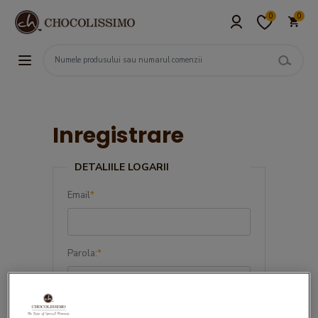
0
0
Inregistrare
DETALIILE LOGARII
Email
*
Parola:
*
Confirma parola:
*