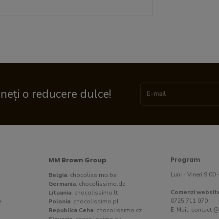
ineți o reducere dulce!
MM Brown Group
Program
Luni - Vineri 9:00 
Belgia
:
chocolissimo.be
Germania
:
chocolissimo.de
Comenzi websit
Lituania
:
chocolissimo.lt
0725 711 970
e
Polonia
:
chocolissimo.pl
E-Mail:
contact @
Republica Ceha
:
chocolissimo.cz