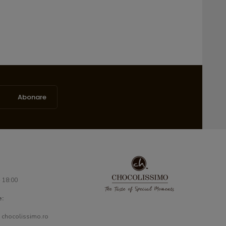
Abonare
- 18:00
e:
 chocolissimo.ro