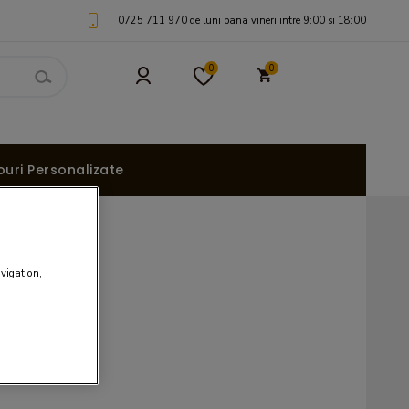
0725 711 970 de luni pana vineri intre 9:00 si 18:00
0
0
uri Personalizate
avigation,