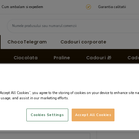
Cum ambalam si expediem
Garantia calitatii
ChocoTelegram
Cadouri corporate
Ciocolata
Praline
Cadouri 🎁
Cado
“Accept All Cookies”, you agree to the storing of cookies on your device to enhance site n
 usage, and assist in our marketing efforts.
Cookies Settings
Accept All Cookies