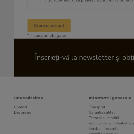
Sunt de acord să primesc buletinul informativ
Creaza un cont
* - campuri obligatorii
Înscrieți-vă la newsletter și obț
Chocolissimo
Informatii generale
Contact
Transport
Despre noi
Garantia calitatii
Termeni si conditii
Politica de confidentialitat
Intrebari frecvente