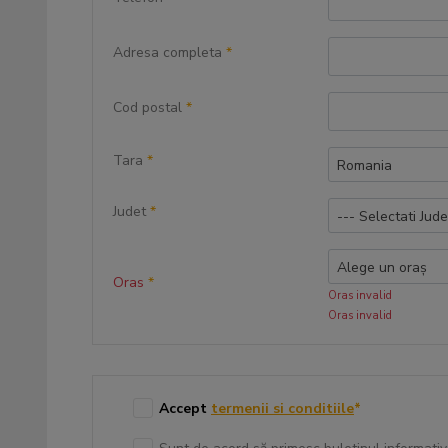
Adresa completa
*
Cod postal
*
Tara
*
Romania
Judet
*
--- Selectati Jude
Alege un oraș
Oras
*
Oras invalid
Oras invalid
Accept
termenii si conditiile
*