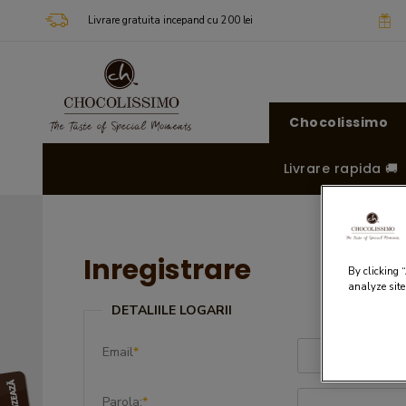
Livrare gratuita incepand cu 200 lei
Chocolissimo
Livrare rapida 🚚
Inregistrare
By clicking 
analyze site
DETALIILE LOGARII
Email
*
Parola:
*