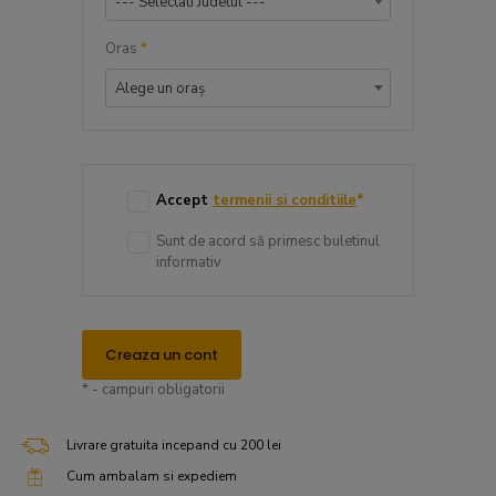
--- Selectati Judetul ---
Oras
*
Alege un oraș
Accept
termenii si conditiile
*
Sunt de acord să primesc buletinul
informativ
Creaza un cont
* - campuri obligatorii
Livrare gratuita incepand cu 200 lei
Cum ambalam si expediem