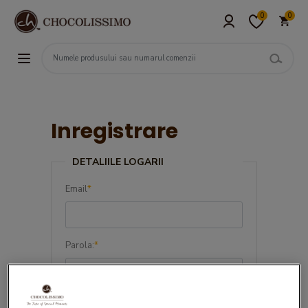
0
0
Inregistrare
DETALIILE LOGARII
Email
*
Parola:
*
Confirma parola:
*