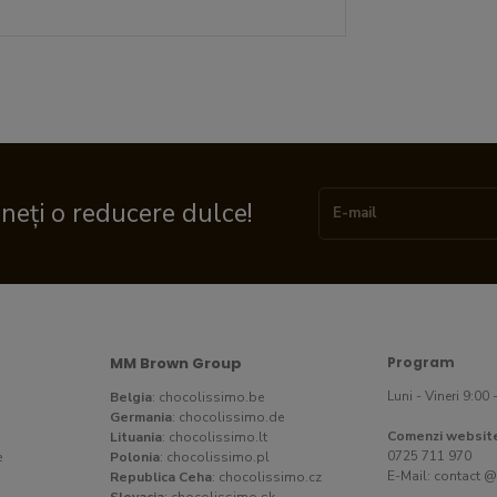
ineți o reducere dulce!
MM Brown Group
Program
Luni - Vineri 9:00 
Belgia
:
chocolissimo.be
Germania
:
chocolissimo.de
Comenzi websit
Lituania
:
chocolissimo.lt
0725 711 970
e
Polonia
:
chocolissimo.pl
E-Mail:
contact @
Republica Ceha
:
chocolissimo.cz