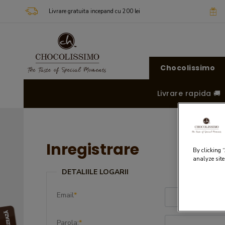
Livrare gratuita incepand cu 200 lei
Chocolissimo
Livrare rapida 🚚
Inregistrare
By clicking 
analyze site
DETALIILE LOGARII
Email
*
Parola:
*