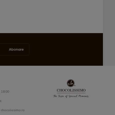
Abonare
- 18:00
e:
 chocolissimo.ro