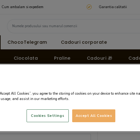
Cum ambalam si expediem
Garantia calitatii
ChocoTelegram
Cadouri corporate
Ciocolata
Praline
Cadouri 🎁
Cado
“Accept All Cookies”, you agree to the storing of cookies on your device to enhance site n
 usage, and assist in our marketing efforts.
Cookies Settings
Accept All Cookies