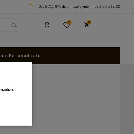
0725 711 970 de luni pana vineri intre 9:00 si 18:00
0
0
uri Personalizate
avigation,