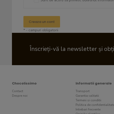
Sunt de acord să primesc buletinul informativ
Creaza un cont
* - campuri obligatorii
Înscrieți-vă la newsletter și obț
Chocolissimo
Informatii generale
Contact
Transport
Despre noi
Garantia calitatii
Termeni si conditii
Politica de confidentialitat
Intrebari frecvente