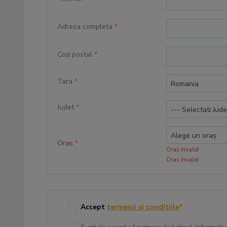
Adresa completa
*
Cod postal
*
Tara
*
Romania
Judet
*
--- Selectati Jude
Alege un oraș
Oras
*
Oras invalid
Oras invalid
Accept
termenii si conditiile
*