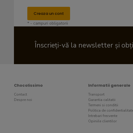
Creaza un cont
* - campuri obligatorii
Înscrieți-vă la newsletter și obț
Chocolissimo
Informatii generale
Contact
Transport
Despre noi
Garantia calitatii
Termeni si conditii
Politica de confidentialitat
Intrebari frecvente
Opiniile clientilor