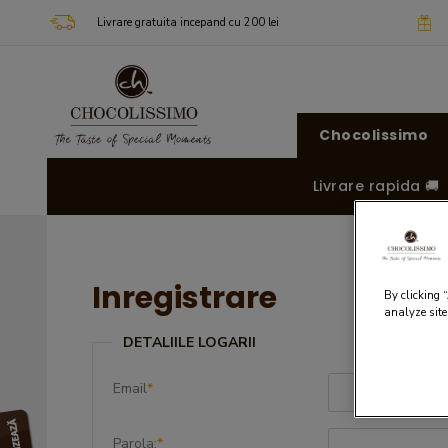
Livrare gratuita incepand cu 200 lei
Chocolissimo
Livrare rapida 🚚
Inregistrare
By clicking 
analyze site
DETALIILE LOGARII
Email
*
Parola:
*