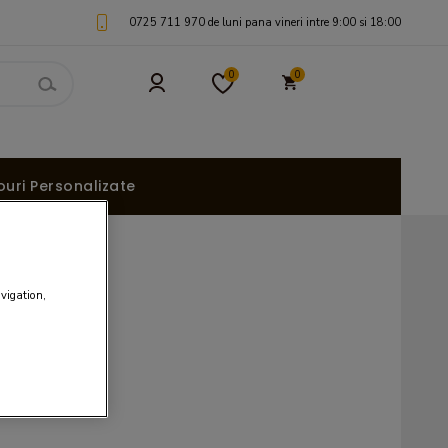
0725 711 970 de luni pana vineri intre 9:00 si 18:00
0
0
uri Personalizate
avigation,