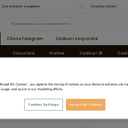
Cum ambalam si expediem
Garantia calitatii
ChocoTelegram
Cadouri corporate
Ciocolata
Praline
Cadouri 🎁
Cado
“Accept All Cookies”, you agree to the storing of cookies on your device to enhance site n
 usage, and assist in our marketing efforts.
Cookies Settings
Accept All Cookies