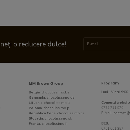
ineți o reducere dulce!
MM Brown Group
Program
Luni - Vineri 9:00 
Belgia
:
chocolissimo.be
Germania
:
chocolissimo.de
Comenzi websit
Lituania
:
chocolissimo.lt
0725 711 970
e
Polonia
:
chocolissimo.pl
E-Mail:
contact @
Republica Ceha
:
chocolissimo.cz
Slovacia
:
chocolissimo.sk
B2B:
Franta
:
chocolissimo.fr
0761 061 397