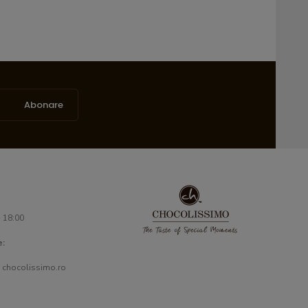
Abonare
- 18:00
e:
 chocolissimo.ro