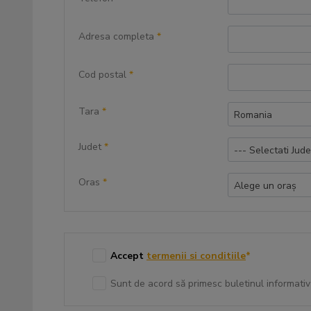
Adresa completa
*
Cod postal
*
Tara
*
Romania
Judet
*
--- Selectati Jude
Oras
*
Alege un oraș
Accept
termenii si conditiile
*
Sunt de acord să primesc buletinul informativ