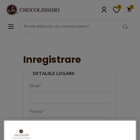
0
0
Inregistrare
DETALIILE LOGARII
Email
*
Parola:
*
Confirma parola:
*