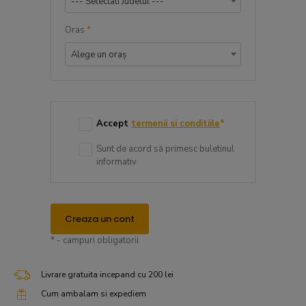
--- Selectati Judetul ---
Oras
*
Alege un oraș
Accept
termenii si conditiile
*
Sunt de acord să primesc buletinul
informativ
Creaza un cont
* - campuri obligatorii
Livrare gratuita incepand cu 200 lei
Cum ambalam si expediem