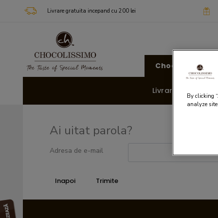
Livrare gratuita incepand cu 200 lei
Chocolissimo
Livrare rapida 🚚
By clicking 
analyze site
Ai uitat parola?
Adresa de e-mail