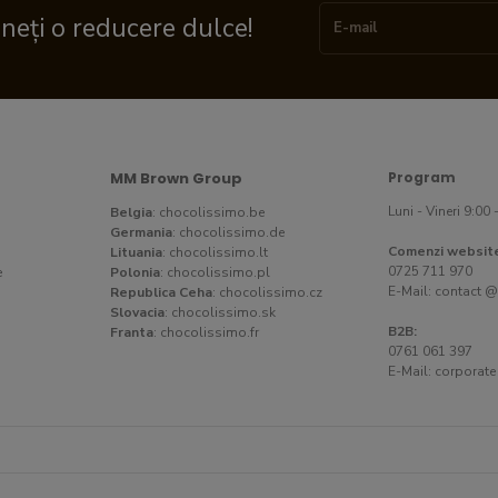
ineți o reducere dulce!
MM Brown Group
Program
Luni - Vineri 9:00 
Belgia
:
chocolissimo.be
Germania
:
chocolissimo.de
Comenzi websit
Lituania
:
chocolissimo.lt
0725 711 970
e
Polonia
:
chocolissimo.pl
E-Mail:
contact @
Republica Ceha
:
chocolissimo.cz
Slovacia
:
chocolissimo.sk
B2B:
Franta
:
chocolissimo.fr
0761 061 397
E-Mail:
corporate