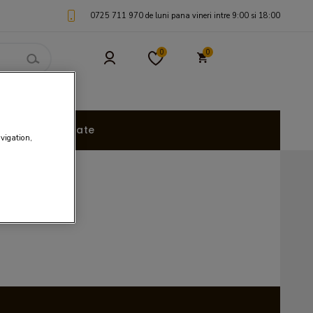
0725 711 970 de luni pana vineri intre 9:00 si 18:00
0
0
uri Personalizate
avigation,