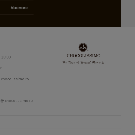
Abonare
- 18:00
e:
 chocolissimo.ro
 @ chocolissimo.ro