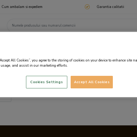
Cum ambalam si expediem
Garantia calitatii
ChocoTelegram
Cadouri corporate
Ciocolata
Praline
Cadouri 🎁
Cado
“Accept All Cookies”, you agree to the storing of cookies on your device to enhance site n
 usage, and assist in our marketing efforts.
Cookies Settings
Accept All Cookies