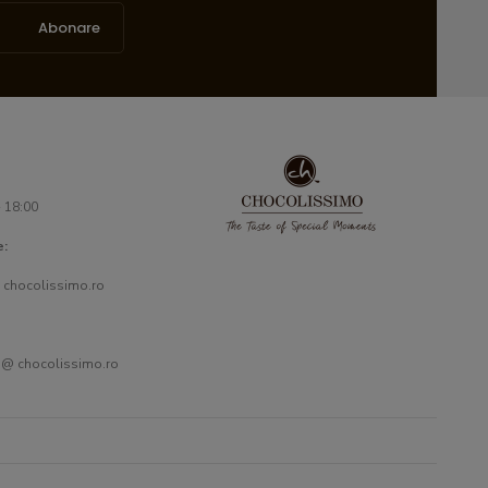
Abonare
- 18:00
e:
 chocolissimo.ro
 @ chocolissimo.ro