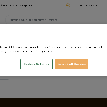
Cum ambalam si expediem
Garantia calitatii
ChocoTelegram
Cadouri corporate
Ciocolata
Praline
Cadouri 🎁
Cado
“Accept All Cookies”, you agree to the storing of cookies on your device to enhance site n
 usage, and assist in our marketing efforts.
Cookies Settings
Accept All Cookies