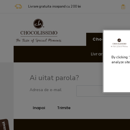
Livrare gratuita incepand cu 200 lei
Chocolissimo
Livrare rapida 🚚
By clicking 
analyze site
Ai uitat parola?
Adresa de e-mail