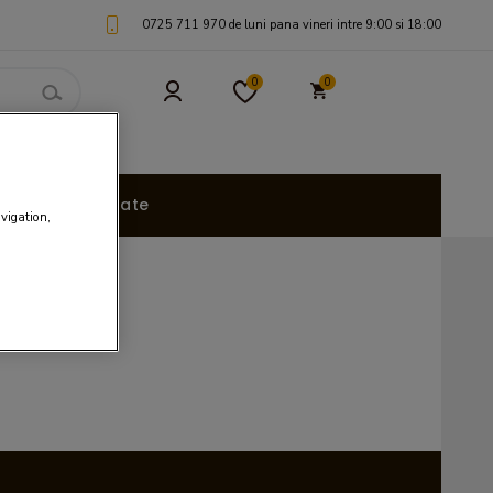
0725 711 970 de luni pana vineri intre 9:00 si 18:00
0
0
uri Personalizate
avigation,