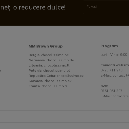
ineți o reducere dulce!
MM Brown Group
Program
Luni - Vineri 9:00 
Belgia
:
chocolissimo.be
Germania
:
chocolissimo.de
Comenzi websit
Lituania
:
chocolissimo.lt
0725 711 970
e
Polonia
:
chocolissimo.pl
E-Mail:
contact @
Republica Ceha
:
chocolissimo.cz
Slovacia
:
chocolissimo.sk
B2B:
Franta
:
chocolissimo.fr
0761 061 397
E-Mail:
corporate