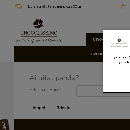
Livrare gratuita incepand cu 200 lei
Chocolissimo
Livrare rapida 🚚
By clicking 
analyze site
Ai uitat parola?
Adresa de e-mail