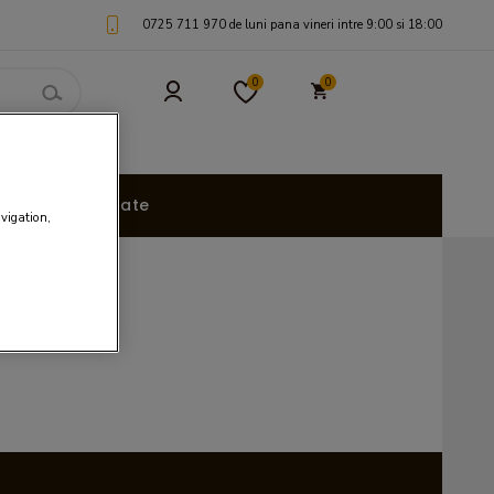
0725 711 970 de luni pana vineri intre 9:00 si 18:00
0
0
uri Personalizate
avigation,