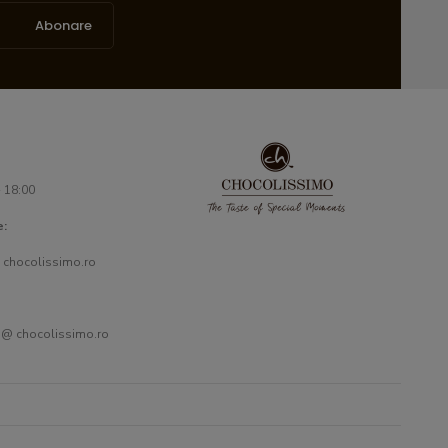
Abonare
- 18:00
e:
 chocolissimo.ro
 @ chocolissimo.ro