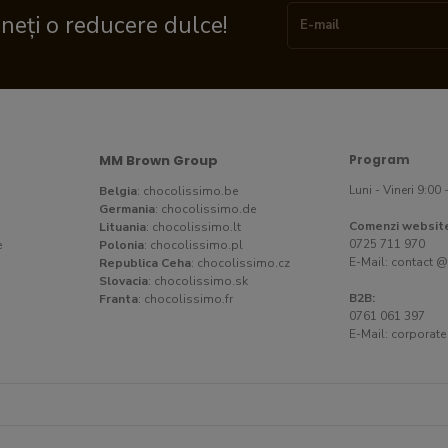
ineți o reducere dulce!
MM Brown Group
Program
Luni - Vineri 9:00 
Belgia
:
chocolissimo.be
Germania
:
chocolissimo.de
Comenzi websit
Lituania
:
chocolissimo.lt
0725 711 970
e
Polonia
:
chocolissimo.pl
E-Mail:
contact @
Republica Ceha
:
chocolissimo.cz
Slovacia
:
chocolissimo.sk
B2B:
Franta
:
chocolissimo.fr
0761 061 397
E-Mail:
corporate