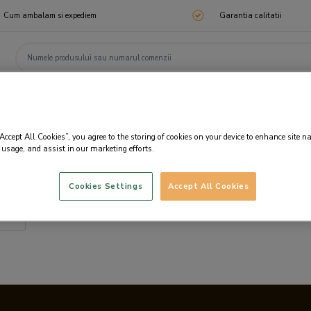
Cum ambalam si expediem
Garantia calitatii
ChocoTelegram
Cadouri corporate
Ciocolata
Praline
Cadouri 🎁
Cado
“Accept All Cookies”, you agree to the storing of cookies on your device to enhance site n
 usage, and assist in our marketing efforts.
Cookies Settings
Accept All Cookies