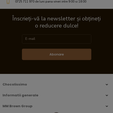
0725 711 970 de luni pana vineri intre 9:00 si 18:00
Înscrieți-vă la newsletter și obțineți
o reducere dulce!
Abonare
Chocolissimo
Informatii generale
MM Brown Group