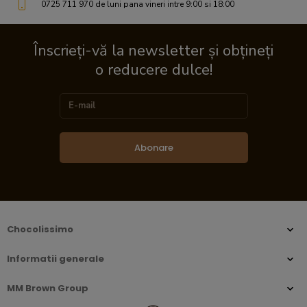
0725 711 970 de luni pana vineri intre 9:00 si 18:00
Înscrieți-vă la newsletter și obțineți
o reducere dulce!
Abonare
Chocolissimo
Informatii generale
MM Brown Group