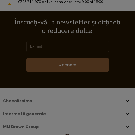
0725 711 970 de luni pana vineri intre 9:00 si 18:00
Înscrieți-vă la newsletter și obțineți
o reducere dulce!
Abonare
Chocolissimo
Informatii generale
MM Brown Group