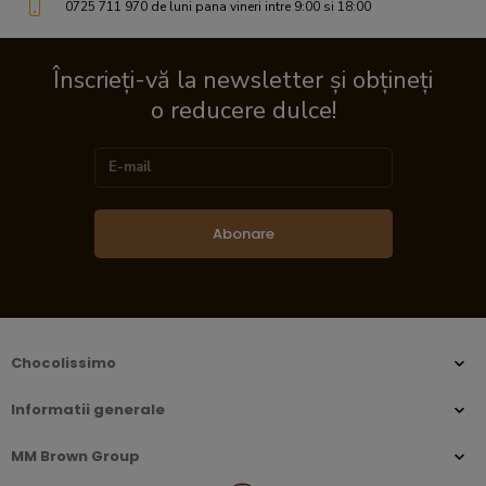
0725 711 970 de luni pana vineri intre 9:00 si 18:00
Înscrieți-vă la newsletter și obțineți
o reducere dulce!
Abonare
Chocolissimo
Informatii generale
MM Brown Group