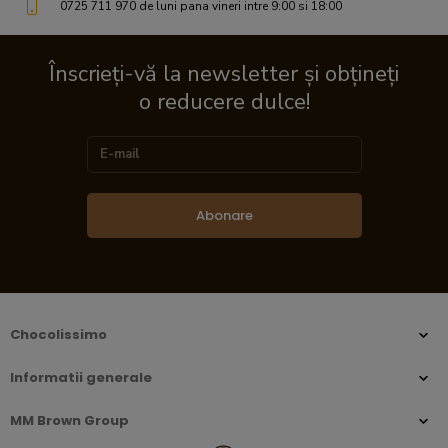
0725 711 970 de luni pana vineri intre 9:00 si 18:00
Înscrieți-vă la newsletter și obțineți
o reducere dulce!
Abonare
Chocolissimo
Informatii generale
MM Brown Group