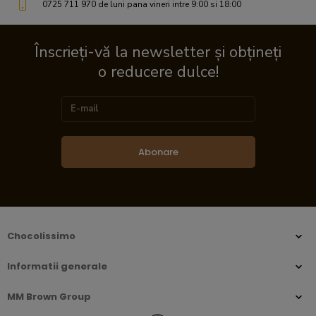
0725 711 970 de luni pana vineri intre 9:00 si 18:00
Înscrieți-vă la newsletter și obțineți
o reducere dulce!
Abonare
Chocolissimo
Informatii generale
MM Brown Group