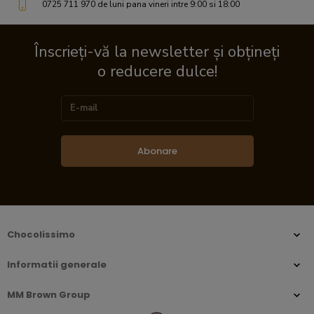
0725 711 970 de luni pana vineri intre 9:00 si 18:00
Înscrieți-vă la newsletter și obțineți
o reducere dulce!
Abonare
Chocolissimo
Informatii generale
MM Brown Group