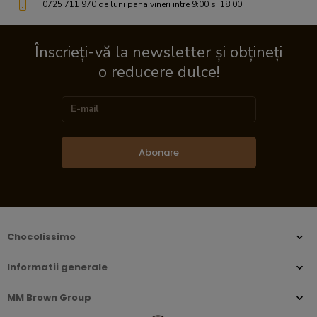
0725 711 970 de luni pana vineri intre 9:00 si 18:00
Înscrieți-vă la newsletter și obțineți
o reducere dulce!
Abonare
Chocolissimo
Informatii generale
MM Brown Group