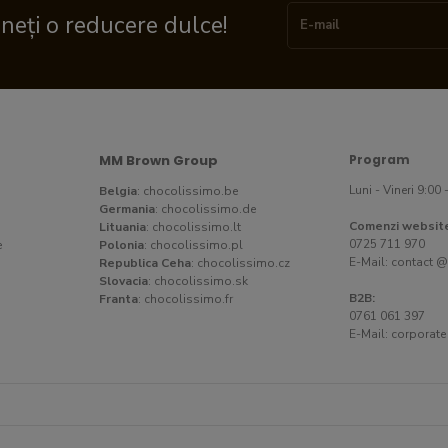
ineți o reducere dulce!
MM Brown Group
Program
Luni - Vineri 9:00 
Belgia
:
chocolissimo.be
Germania
:
chocolissimo.de
Comenzi websit
Lituania
:
chocolissimo.lt
0725 711 970
e
Polonia
:
chocolissimo.pl
E-Mail:
contact @
Republica Ceha
:
chocolissimo.cz
Slovacia
:
chocolissimo.sk
B2B:
Franta
:
chocolissimo.fr
0761 061 397
E-Mail:
corporate