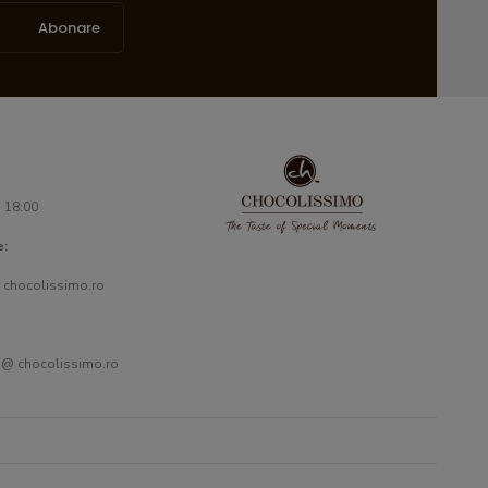
Abonare
- 18:00
e:
 chocolissimo.ro
 @ chocolissimo.ro