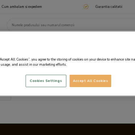
Cum ambalam si expediem
Garantia calitatii
ChocoTelegram
Cadouri corporate
Ciocolata
Praline
Cadouri 🎁
Cado
“Accept All Cookies”, you agree to the storing of cookies on your device to enhance site n
 usage, and assist in our marketing efforts.
Cookies Settings
Accept All Cookies