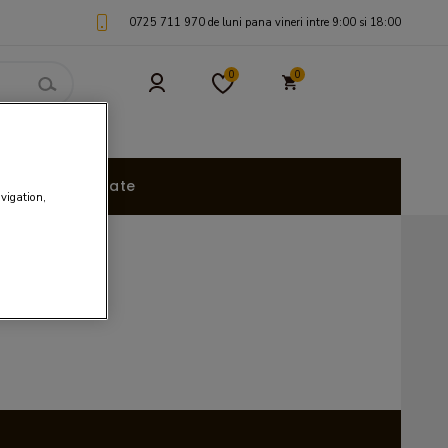
0725 711 970 de luni pana vineri intre 9:00 si 18:00
0
0
uri Personalizate
avigation,