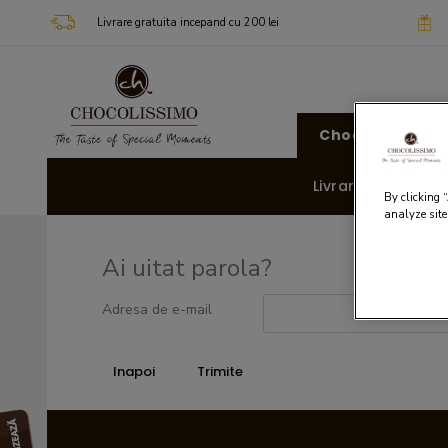
Livrare gratuita incepand cu 200 lei
Chocolissimo
Livrare rapida 🚚
By clicking 
analyze site
Ai uitat parola?
Adresa de e-mail