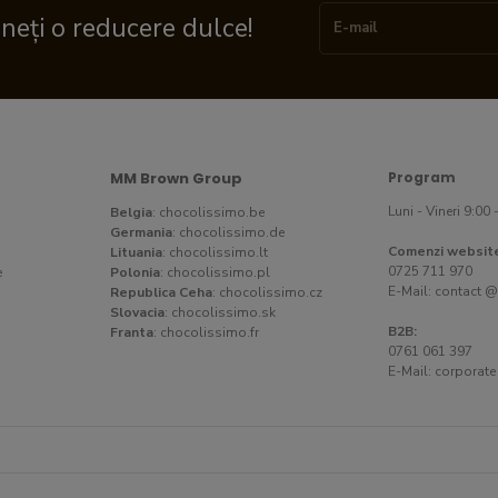
ineți o reducere dulce!
MM Brown Group
Program
Luni - Vineri 9:00 
Belgia
:
chocolissimo.be
Germania
:
chocolissimo.de
Comenzi websit
Lituania
:
chocolissimo.lt
0725 711 970
e
Polonia
:
chocolissimo.pl
E-Mail:
contact @
Republica Ceha
:
chocolissimo.cz
Slovacia
:
chocolissimo.sk
B2B:
Franta
:
chocolissimo.fr
0761 061 397
E-Mail:
corporate