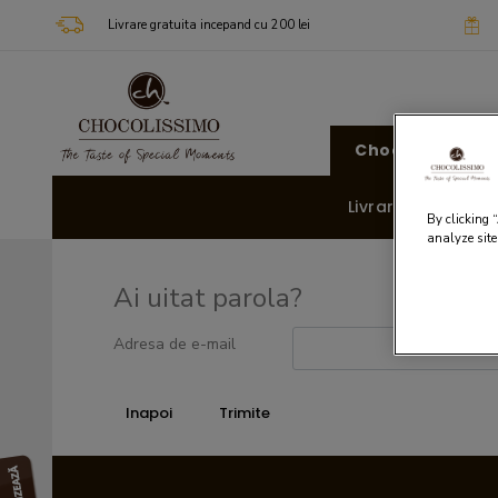
Livrare gratuita incepand cu 200 lei
Chocolissimo
Livrare rapida 🚚
By clicking 
analyze site
Ai uitat parola?
Adresa de e-mail