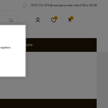
0725 711 970 de luni pana vineri intre 9:00 si 18:00
0
0
uri Personalizate
avigation,