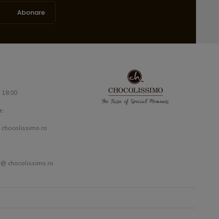
Abonare
- 18:00
e:
 chocolissimo.ro
 @ chocolissimo.ro