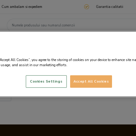
Cum ambalam si expediem
Garantia calitatii
ChocoTelegram
Cadouri corporate
Ciocolata
Praline
Cadouri 🎁
Cado
“Accept All Cookies”, you agree to the storing of cookies on your device to enhance site n
 usage, and assist in our marketing efforts.
Cookies Settings
Accept All Cookies