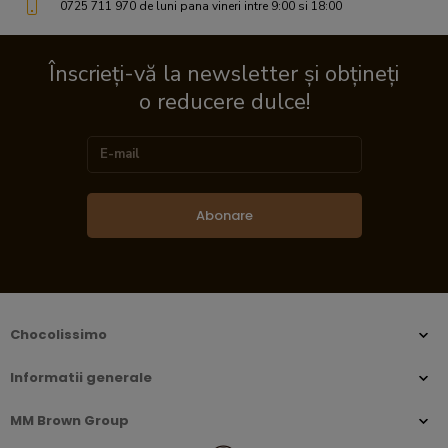
0725 711 970 de luni pana vineri intre 9:00 si 18:00
Înscrieți-vă la newsletter și obțineți
o reducere dulce!
Abonare
Chocolissimo
Informatii generale
MM Brown Group