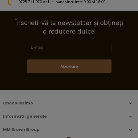
0725 711 970 de luni pana vineri intre 9:00 si 18:00
Înscrieți-vă la newsletter și obțineți
o reducere dulce!
Abonare
Chocolissimo
Informatii generale
MM Brown Group