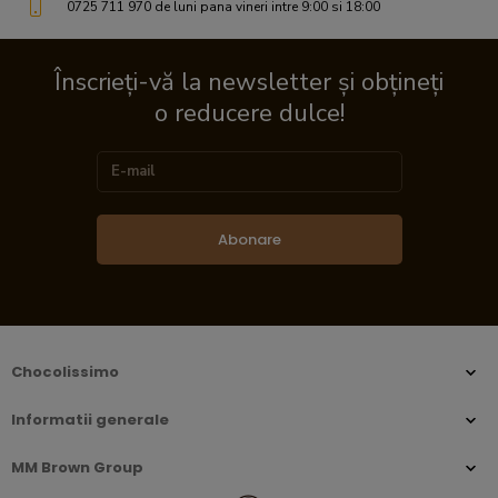
0725 711 970 de luni pana vineri intre 9:00 si 18:00
Înscrieți-vă la newsletter și obțineți
o reducere dulce!
Abonare
Chocolissimo
Informatii generale
MM Brown Group