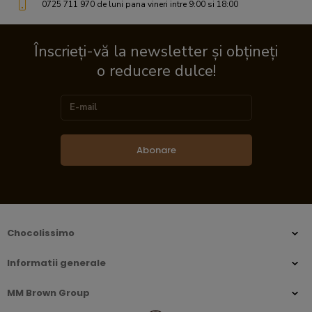
0725 711 970 de luni pana vineri intre 9:00 si 18:00
Înscrieți-vă la newsletter și obțineți
o reducere dulce!
Abonare
Chocolissimo
Informatii generale
MM Brown Group