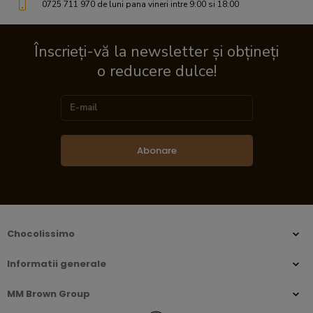
0725 711 970 de luni pana vineri intre 9:00 si 18:00
Înscrieți-vă la newsletter și obțineți
o reducere dulce!
Abonare
Chocolissimo
Informatii generale
MM Brown Group