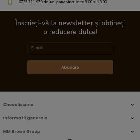
0725 711 970 de luni pana vineri intre 9:00 si 18:00
Înscrieți-vă la newsletter și obțineți
o reducere dulce!
Abonare
Chocolissimo
Informatii generale
MM Brown Group