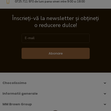
0725 711 970 de luni pana vineri intre 9:00 si 18:00
Înscrieți-vă la newsletter și obțineți
o reducere dulce!
Abonare
Chocolissimo
Informatii generale
MM Brown Group