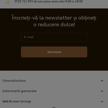
0725 711 970 de luni pana vineri intre 9:00 si 18:00
Înscrieți-vă la newsletter și obțineți
o reducere dulce!
Abonare
Chocolissimo
Informatii generale
MM Brown Group